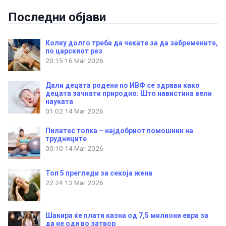
Последни објави
Колку долго треба да чекате за да забремените,
по царскиот рез
20:15
16 Mar 2026
Дали децата родени по ИВФ се здрави како
децата зачнати природно: Што навистина вели
науката
01:02
14 Mar 2026
Пилатес топка – најдобриот помошник на
трудниците
00:10
14 Mar 2026
Топ 5 прегледи за секоја жена
22:24
13 Mar 2026
Шакира ќе плати казна од 7,5 милиони евра за
да не оди во затвор