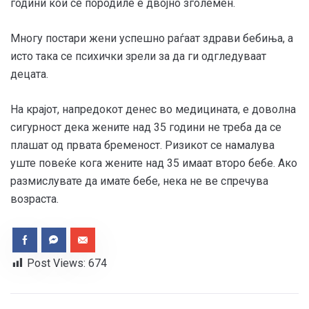
години кои се породиле е двојно зголемен.
Многу постари жени успешно раѓаат здрави бебиња, а
исто така се психички зрели за да ги одгледуваат
децата.
На крајот, напредокот денес во медицината, е доволна
сигурност дека жените над 35 години не треба да се
плашат од првата бременост. Ризикот се намалува
уште повеќе кога жените над 35 имаат второ бебе. Ако
размислувате да имате бебе, нека не ве спречува
возраста.
Post Views:
674