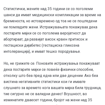
Статистички, жените над 35 години се со поголеми
шанси да имаат медицински компликации за време на
бременоста, но истовремено од тоа не се поштедени
ни помладите жени. Истражувањата покажуваа дека
постарите мајки се со поголема веројатност да
абортираат, да развијат висок крвен притисок и
гестациски дијабетес (гестациска гликозна
интолеранција), и имаат тешко породување.
Но, не грижете се. Поновите истражувања покажуваат
дека постарите мајки се повеќе физички способни,
отколку што беа пред една или две децении. Ако беа
вистина негативните статистики кои ги имавте
слушнато за времето кога вашата мајка била трудница,
тие сигурно не се валидни денес! Всушност, во
изминатите дваесет години, бројот на жени над 35