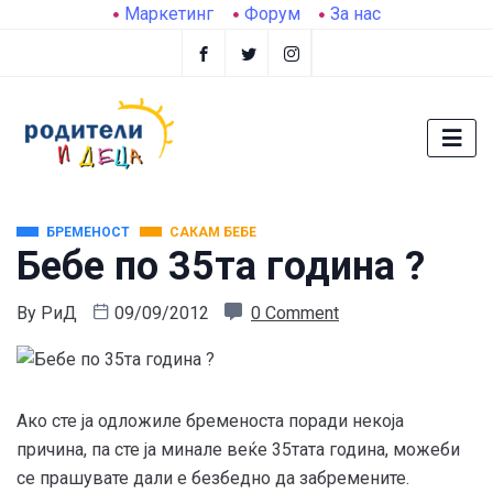
Маркетинг
Форум
За нас
БРЕМЕНОСТ
САКАМ БЕБЕ
Бебе по 35та година ?
By
РиД
09/09/2012
0 Comment
Ако сте ја одложиле бременоста поради некоја
причина, па сте ја минале веќе 35тата година, можеби
се прашувате дали е безбедно да забремените.