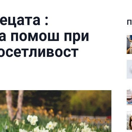
ецата :
П
а помош при
осетливост