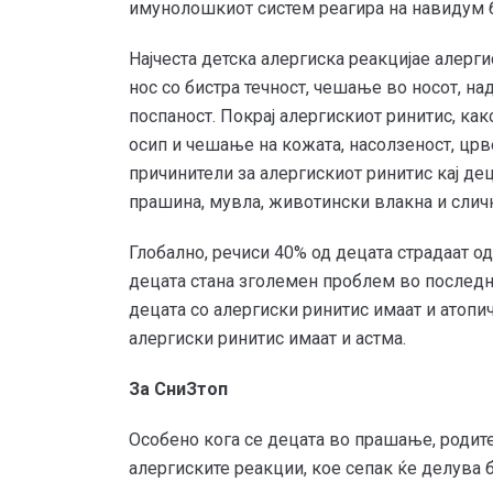
имунолошкиот систем реагира на навидум б
Најчеста детска алергиска реакцијае алерг
нос со бистра течност, чешање во носот, над
поспаност. Покрај алергискиот ринитис, како
осип и чешање на кожата, насолзеност, црв
причинители за алергискиот ринитис кај дец
прашина, мувла, животински влакна и слич
Глобално, речиси 40% од децата страдаат од
децата стана зголемен проблем во последн
децата со алергиски ринитис имаат и атопи
алергиски ринитис имаат и астма.
За СниЗтоп
Особено кога се децата во прашање, родит
алергиските реакции, кое сепак ќе делува 