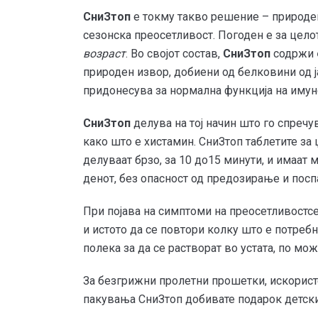
СниЗтоп
е токму такво решение – природен
сезонска преосетливост. Погоден е за цело
возраст
. Во својот состав,
СниЗтоп
содржи
природен извор, добиени од белковини од ј
придонесува за нормална функција на иму
СниЗтоп
делува на тој начин што го спреч
како што е хистамин. СниЗтоп таблетите за
делуваат брзо, за 10 до15 минути, и имаат
денот, без опасност од предозирање и посп
При појава на симптоми на преосетливостсе
и истото да се повтори колку што е потребно
полека за да се растворат во устата, по мо
За безгрижни пролетни прошетки, искористе
пакувања СниЗтоп добивате подарок детски