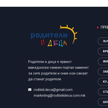
ПРЕ
ЉУ
БР
Родители и деца е првиот
ЖИ
македонски семеен портал наменет
ЗА
за сите родители и оние кои сакаат
да станат родители.
КУ
roditeli.deca@gmail.com
СТ
marketing@roditeliideca.com.mk
ШО