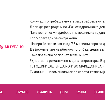
Колку долго треба да чекате за да забремените
Дали децата родени по ИВФ се здрави како де
Пилатес топка – најдобриот помошник на трудн
Топ 5 прегледи за секоја жена
Шакира ќе плати казна од 7,5 милиони евра за 
АКТУЕЛНО
Деформитетите на рбетниот столб кај децата м
Како правилно се полнат тестенините
Едноставно романтично-модната креаторка Вера
10 ГОДИНИ „ХЕЛЕН ДОРОН“ ВО МАКЕДОНИЈА – п
Тиквички – незаменливи се во салати, готвени 
БЕ
ЉУБОВ
УБАВИНА
ДОМ
КУЈНА
ЖИВО