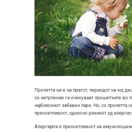
Пролетта ни е на прагот, периодот на кој де
со нетрпение ги очекуваат прошетките во 
најблискиот забавен парк. Но, со пролетта 
преосетливост, односно ризикот од алергис
Алергијата е преосетливост на имунолошкио