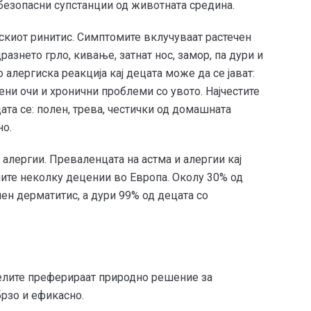
езопасни супстанции од животната средина.
искиот ринитис. Симптомите вклучуваат растечен
разнето грло, кивање, затнат нос, замор, па дури и
 алергиска реакција кај децата може да се јават:
ени очи и хронични проблеми со увото. Најчестите
ата се: полен, трева, честички од домашната
но.
 алергии. Преваленцата на астма и алергии кај
ите неколку децении во Европа. Околу 30% од
чен дерматитис, а дури 99% од децата со
елите преферираат природно решение за
брзо и ефикасно.