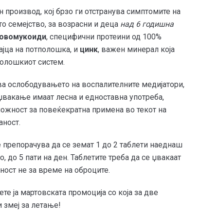
 производ, кој брзо ги отстранува симптомите на
то семејство, за возрасни и деца
над 6 годишна
овомукоиди
, специфични протеини од 100%
ајца на потполошка, и
цинк
, важен минерал која
нолошкиот систем.
ува ослободувањето на воспалителните медијатори,
 џвакање имаат лесна и едноставна употреба,
 можност за повеќекратна примена во текот на
аност.
 препорачува да се земат 1 до 2 таблети наеднаш
, до 5 пати на ден. Таблетите треба да се џвакаат
жност не за време на оброците.
те ја мартовската промоција со која за две
 змеј за летање!