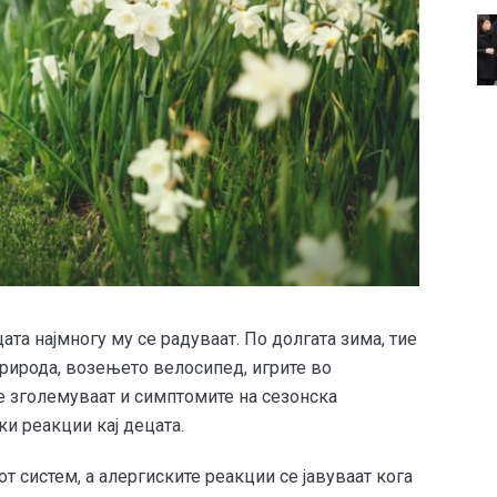
цата најмногу му се радуваат. По долгата зима, тие
природа, возењето велосипед, игрите во
се зголемуваат и симптомите на сезонска
ки реакции кај децата.
т систем, а алергиските реакции се јавуваат кога