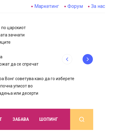
Маркетинг
Форум
За нас
, по царскиот
цата зачнати
иците
да
ожат да се спречат
 Вонг советува како да го изберете
очна уписот во
јадења или десерти
Т
ЗАБАВА
ШОПИНГ