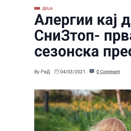
ДЕЦА
Алергии кај д
СниЗтоп- прв
сезонска пре
By
РиД
04/03/2021
0 Comment