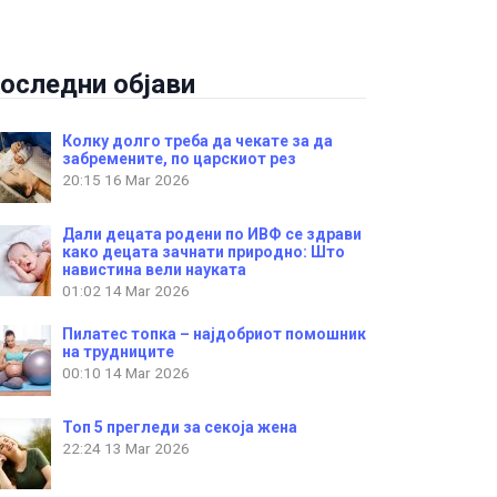
оследни објави
Колку долго треба да чекате за да
забремените, по царскиот рез
20:15
16 Mar 2026
Дали децата родени по ИВФ се здрави
како децата зачнати природно: Што
навистина вели науката
01:02
14 Mar 2026
Пилатес топка – најдобриот помошник
на трудниците
00:10
14 Mar 2026
Топ 5 прегледи за секоја жена
22:24
13 Mar 2026