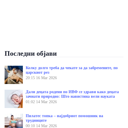
Последни објави
Колку долго треба да чекате за да забремените, по
царскиот рез
20:15
16 Mar 2026
Дали децата родени по ИВФ се здрави како децата
зачнати природно: Што навистина вели науката
01:02
14 Mar 2026
Пилатес топка – најдобриот помошник на
трудниците
00:10
14 Mar 2026