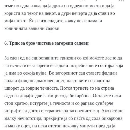
земе по една чаша, да ја држи на одредено место и да ја
користи во текот на денот, а дури вечерта да ја стави во
мијалникот. Ќе се изненадите колку ќе се намали
количината валкани садови.
6. Трик за брзо чистење загорени садови
За еден од наједноставните трикови со кој можете лесно да
ги исчистите загорените садови потребна ви е состојка која
ја има во секоја кујна. Во загорениот сад ставете филџан
вода и филџан алкохолен оцет, па ставете го садот на
шпорет да зоврие течноста. Потоа тргнете го на страна
садот и додајте две лажици сода бикарбона. Оставете нека
стои кратко, истурете ја течноста и со рапаво сунѓерче
истријте ги дното и страните од загорениот сад. Ако остане
малку нечистотија, прекријте ја со паста од сода бикарбона
и малку оцет, па нека отстои неколку минути пред да ја