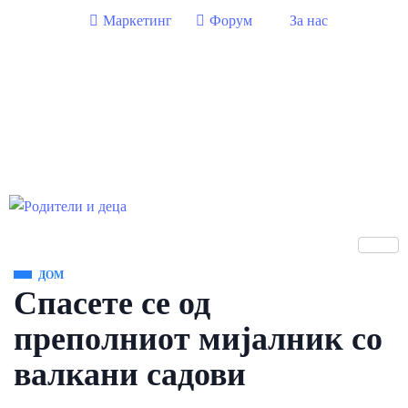
Маркетинг
Форум
За нас
ДОМ
Спасете се од
преполниот мијалник со
валкани садови