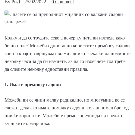
By
РиД
25/02/2022
0 Comment
фото: pexels
Колку и да се трудите секоја вечер кујната ви изгледа како
бојно поле? Можеби едноставно користите прембогу садови
кои на крајот завршуваат во мијалникот чекајќи да поминете
неколку часа за да ги измиете. За да го избегнете тоа треба
да следите неколку едноставни правила.
1. Имате премногу садови
Можеби ви се чини малку радикално, но многумина ќе се
сложат дека ако имате помалку садови, тогаш помал број од
нив ќе користите. Можеби е време конечно да ги средите
кујнските ормарчиња.