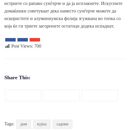
истриете со рапаво сунѓерче и да ја исплакнете. Искусните
домаќинки советуваат дека наместо сунѓерче можете да
искористите и алуминиумска фолија згужвана во топка со
која ќе ги триете загорените остатоци додека испаднат.
Post Views:
700
Share This:
Tags:
дом
кујна
садови