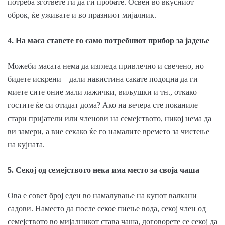
потреба згответе ги да ги пробате. Освен во вкусниот
оброк, ќе уживате и во празниот мијалник.
4. На маса ставете го само потребниот прибор за јадење
Можеби масата нема да изгледа привлечно и свечено, но
бидете искрени – дали навистина сакате подоцна да ги
миете сите оние мали лажички, виљушки и тн., откако
гостите ќе си отидат дома? Ако на вечера сте поканиле
стари пријатели или членови на семејството, никој нема да
ви замери, а вие секако ќе го намалите времето за чистење
на кујната.
5. Секој од семејството нека има место за своја чаша
Ова е совет број еден во намалување на купот валкани
садови. Наместо да после секое пиење вода, секој член од
семејството во мијалникот става чаша, договорете се секој да