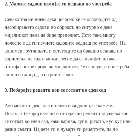
2. Малите садови измијте ги веднаш по употреба
Секако тоа не значи дека целосно ќе се ослободите од
насобирањето садови по оброкот, но сигурно е дека
мијалникот нема да биде преполнет. Исто така многу
полесно е да ги измиете садовите веднаш по употреба. На
апример грутчињата и остатоците од брашно веднаш по
користење на садот можат лесно да се измијат, но ако
отстојат некое време во мијалникот, ќе се исушат и ќе треба
силно со жица да го триете садот.
3. Побарајте рецепти кои се готват во еден сад
Ако мислите дека ова е тешко изводливо, се лажете.
Постојат безброј вкусни и интересни рецепти за јадења кои
се готват во еден сад, како варива, супи, ризото, кус-кус или
разни салати. Најдете ги и чувајте ги рецептите, па по