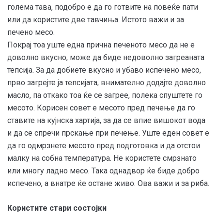
голема тава, подобро е да го готвите на повеќе пати
или да користите две тавчиња. Истото важи и за
печено месо.
Покрај тоа уште една прична печеното месо да не е
доволно вкусно, може да биде недоволно загреаната
тепсија. За да добиете вкусно и убаво испечено месо,
прво загрејте ја тепсијата, внимателно додајте доволно
масло, па откако тоа ќе се загрее, полека спуштете го
месото. Корисен совет е месото пред печење да го
ставите на кујнска хартија, за да се впие вишокот вода
и да се спречи прскање при печење. Уште еден совет е
да го одмрзнете месото пред подготовка и да отстои
малку на собна температура. Не користете смрзнато
или многу ладно месо. Така однадвор ќе биде добро
испечено, а внатре ќе остане живо. Ова важи и за риба.
Користите стари состојки