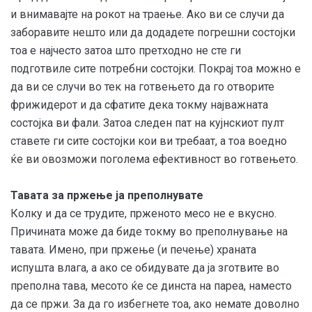
и внимавајте на рокот на траење. Ако ви се случи да
заборавите нешто или да додадете погрешни состојки
тоа е најчесто затоа што претходно не сте ги
подготвиле сите потребни состојки. Покрај тоа можно е
да ви се случи во тек на готвењето да го отворите
фрижидерот и да сфатите дека токму најважната
состојка ви фали. Затоа следен пат на кујнскиот пулт
ставете ги сите состојки кои ви требаат, а тоа воедно
ќе ви овозможи поголема ефективност во готвењето.
Тавата за пржење ја преполнувате
Колку и да се трудите, прженото месо не е вкусно.
Причината може да биде токму во преполнување на
тавата. Имено, при пржење (и печење) храната
испушта влага, а ако се обидувате да ја зготвите во
преполна тава, месото ќе се динста на пареа, наместо
да се пржи. За да го избегнете тоа, ако немате доволно