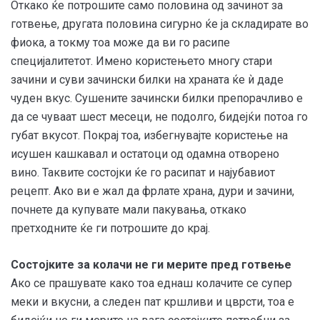
Откако ќе потрошите само половина од зачинот за
готвење, другата половина сигурно ќе ја складирате во
фиока, а токму тоа може да ви го расипе
специјалитетот. Имено користењето многу стари
зачини и суви зачински билки на храната ќе ѝ даде
чуден вкус. Сушените зачински билки препорачливо е
да се чуваат шест месеци, не подолго, бидејќи потоа го
губат вкусот. Покрај тоа, избегнувајте користење на
исушен кашкавал и остатоци од одамна отворено
вино. Таквите состојки ќе го расипат и најубавиот
рецепт. Ако ви е жал да фрлате храна, дури и зачини,
почнете да купувате мали пакувања, откако
претходните ќе ги потрошите до крај.
Состојките за колачи не ги мерите пред готвење
Ако се прашувате како тоа еднаш колачите се супер
меки и вкусни, а следен пат кршливи и цврсти, тоа е