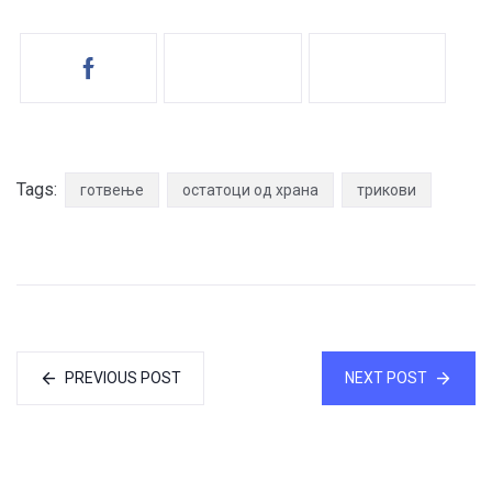
Tags:
готвење
остатоци од храна
трикови
PREVIOUS POST
NEXT POST