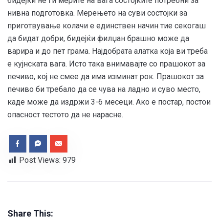
бидејќи не ги мерите на вага состојките потребни за
нивна подготовка. Мерењето на суви состојки за
приготвување колачи е единствен начин тие секогаш
да бидат добри, бидејќи филџан брашно може да
варира и до пет грама. Најдобрата алатка која ви треба
е кујнската вага. Исто така внимавајте со прашокот за
печиво, кој не смее да има изминат рок. Прашокот за
печиво би требало да се чува на ладно и суво место,
каде може да издржи 3-6 месеци. Ако е постар, постои
опасност тестото да не нарасне.
Post Views:
979
Share This: