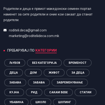
Родители и деца е првиот македонски семеен портал
наменет за сите родители и оние кои сакаат да станат
родители.
roditeli.deca@gmail.com
marketing@roditeliideca.com.mk
ПРЕБАРУВАЈ ПО
КАТЕГОРИИ
ЉУБОВ
БЕЗ КАТЕГОРИЈА
БРЕМЕНОСТ
ДЕЦА
ДОМ
ЖИВОТ
ЗА ДЕЦА
ЗАБАВА
ЗАБАВА
ЗАБРЕМЕНУВАЊЕ
КУЈНА
РИД
САКАМ БЕБЕ
СТАТИИ
УБАВИНА
ШКОЛО
ШОПИНГ