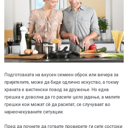
Подготовката на вкусен семеен оброк или вечера за
пријателите, може да биде одлично искуство, а токму
храната е вистински повод за дружење. Но една
грешка е доволна да го расипе цело јадење, а малите
грешки кои можат сè да расипат, се случуваат во
најнеочекуваните ситуации.
Пред да почнете да готвите проверете ги сите состојки