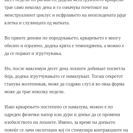
трае само неколку дена и го означува почетокот на
менструалниот циклус и исфрлањето на неоплодената јајце
клетка и слузницата од матката.
Во првите денови по породувањето, крварењето е многу
обилно и изразено, додека крвта е темноцрвена, а можно е
да се појават и згрутчувања.
Но, после максимум десет дена лохиите добиваат посветла
боја, додека згрутчувањато се намалуваат. Тогаш секретот
станува жолтеникав, може да содржи слуз и во оваа форма
може да трае неколку недели.
Иако крварењето постепено се намалува, можно е по
одреден физички напор или дури и доење да се промени
изобилството на лохиите. Имено, за време на доењето
повеќе се лачи окситоцин кој ги стимулира контракциите на