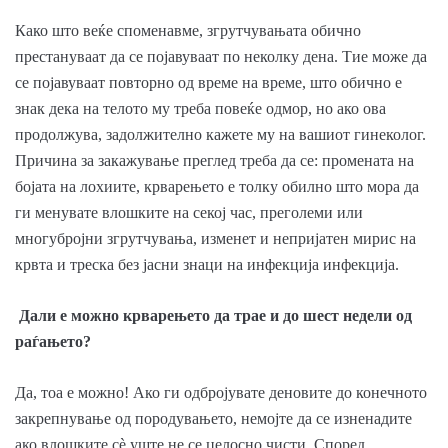
Како што веќе споменавме, згрутчувањата обично
престануваат да се појавуваат по неколку дена. Тие може да
се појавуваат повторно од време на време, што обично е
знак дека на телото му треба повеќе одмор, но ако ова
продолжува, задолжително кажете му на вашиот гинеколог.
Причина за закажување преглед треба да се: промената на
бојата на лохиите, крварењето е толку обилно што мора да
ги менувате влошките на секој час, преголеми или
многубројни згрутчувања, изменет и непријатен мирис на
крвта и треска без јасни знаци на инфекција инфекција.
Дали е можно крварењето да трае и до шест недели од
раѓањето?
Да, тоа е можно! Ако ги одбројувате деновите до конечното
закрепнување од породувањето, немојте да се изненадите
ако влошките сè уште не се целосно чисти. Според