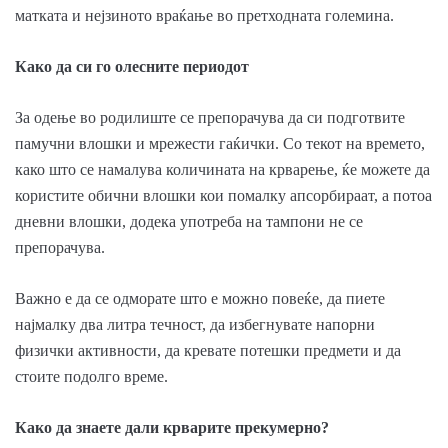
матката и нејзиното враќање во претходната големина.
Како да си го олесните периодот
За одење во родилиште се препорачува да си подготвите
памучни влошки и мрежести гаќички. Со текот на времето,
како што се намалува количината на крварење, ќе можете да
користите обични влошки кои помалку апсорбираат, а потоа
дневни влошки, додека употреба на тампони не се
препорачува.
Важно е да се одморате што е можно повеќе, да пиете
најмалку два литра течност, да избегнувате напорни
физички активности, да кревате потешки предмети и да
стоите подолго време.
Како да знаете дали крварите прекумерно?