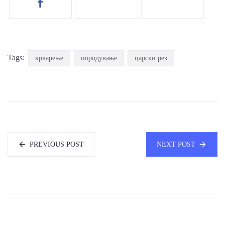
Tags:
крварење
породување
царски рез
PREVIOUS POST
NEXT POST