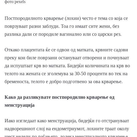
фото:pexels
Постпородилното крварење (лохии) често е тема со која се
поврзуваат разни заблуди. Тоа го имаат сите жени, без
разлика дали се породиле вагинално или со царски рез.
Откако плацентата ќе се одвои од матката, крвните садови
преку кои биле поврзани остануваат отворени и почнуваат
да испуштаат крв во матката. Бидејќи количината на крв во
телото на жената се зголемува за 30-50 проценти во тек на
бременоста, телото е добро подготвено за ова крварење.
Како да разликувате постпородилно крварење од
менструација
Иако изгледаат како менструација, бидејќи го отстрануваат
надворешниот слој на ендометриумот, лохиите траат околу
шест недели по раѓањето, додека менструалното крварење