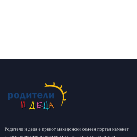
Родители и деца е првиот македонски семеен портал наменет
за сите родители и оние кои сакаат да станат родители.