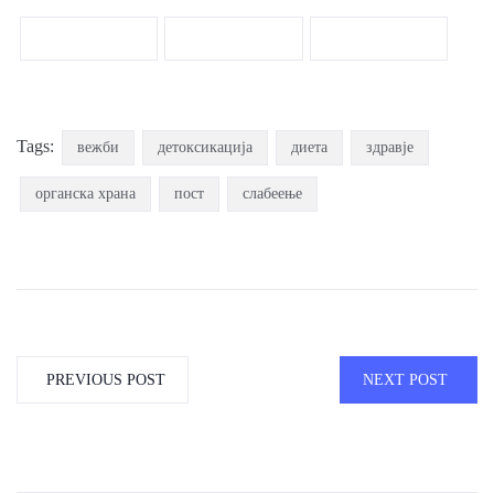
Tags:
вежби
детоксикација
диета
здравје
органска храна
пост
слабеење
PREVIOUS POST
NEXT POST