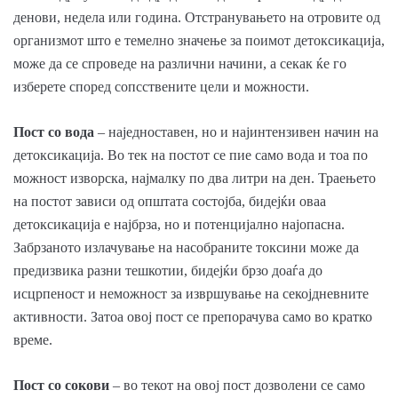
денови, недела или година. Отстранувањето на отровите од
организмот што е темелно значење за поимот детоксикација,
може да се спроведе на различни начини, а секак ќе го
изберете според сопсствените цели и можности.
Пост со вода
– наједноставен, но и најинтензивен начин на
детоксикација. Во тек на постот се пие само вода и тоа по
можност изворска, најмалку по два литри на ден. Траењето
на постот зависи од општата состојба, бидејќи оваа
детоксикација е најбрза, но и потенцијално најопасна.
Забрзаното излачување на насобраните токсини може да
предизвика разни тешкотии, бидејќи брзо доаѓа до
исцрпеност и неможност за извршување на секојдневните
активности. Затоа овој пост се препорачува само во кратко
време.
Пост со сокови
– во текот на овој пост дозволени се само