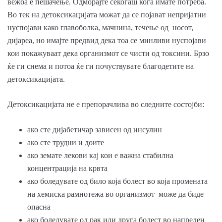
вежба е пешачење. Одморајте секогаш кога имате потреба.
Во тек на детоксикацијата можат да се појават непријатни
нуспојави како главоболка, мачнина, течење од носот,
дијареа, но имајте предвид дека тоа се минливи нуспојави
кои покажуваат дека организмот се чисти од токсини. Брзо
ќе ги снема и потоа ќе ги почуствувате благодетите на
детоксикацијата.
Детоксикацијата не е препорачлива во следните состојби:
ако сте дијабетичар зависен од инсулин
ако сте трудни и доите
ако земате лекови кај кои е важна стабилна
концентрација на крвта
ако боледувате од било која болест во која промената
на хемиска рамнотежа во организмот може да биде
опасна
ако боледувате од рак или друга болест во напреден