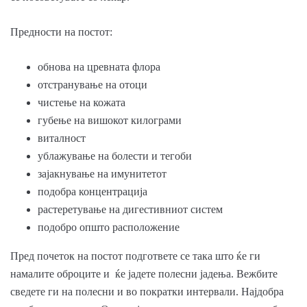
Предности на постот:
обнова на цревната флора
отстранување на отоци
чистење на кожата
губење на вишокот килограми
виталност
ублажување на болести и тегоби
зајакнување на имунитетот
подобра концентрација
растеретување на дигестивниот систем
подобро општо расположение
Пред почеток на постот подгответе се така што ќе ги
намалите оброците и ќе јадете полесни јадења. Вежбите
сведете ги на полесни и во пократки интервали. Најдобра