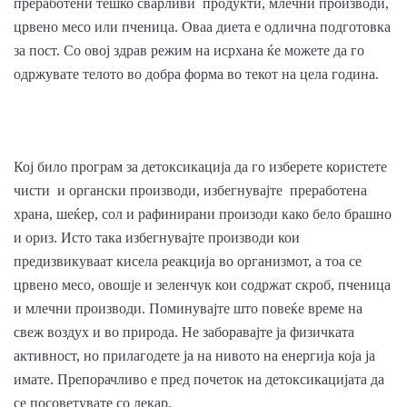
преработени тешко сварливи продукти, млечни производи,
црвено месо или пченица. Оваа диета е одлична подготовка
за пост. Со овој здрав режим на исрхана ќе можете да го
одржувате телото во добра форма во текот на цела година.
Кој било програм за детоксикација да го изберете користете
чисти и органски производи, избегнувајте преработена
храна, шеќер, сол и рафинирани произоди како бело брашно
и ориз. Исто така избегнувајте производи кои
предизвикуваат кисела реакција во организмот, а тоа се
црвено месо, овошје и зеленчук кои содржат скроб, пченица
и млечни производи. Поминувајте што повеќе време на
свеж воздух и во природа. Не заборавајте ја физичката
активност, но прилагодете ја на нивото на енергија која ја
имате. Препорачливо е пред почеток на детоксикацијата да
се посоветувате со лекар.