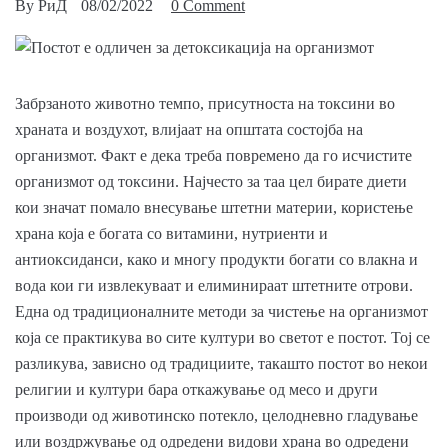
By
РиД
08/02/2022
0 Comment
Забрзаното животно темпо, присутноста на токсини во
храната и воздухот, влијаат на општата состојба на
организмот. Факт е дека треба повремено да го исчистите
организмот од токсини. Најчесто за таа цел бирате диети
кои значат помало внесување штетни материи, користење
храна која е богата со витамини, нутриенти и
антиоксиданси, како и многу продукти богати со влакна и
вода кои ги извлекуваат и елиминираат штетните отрови.
Една од традиционалните методи за чистење на организмот
која се практикува во сите култури во светот е постот. Тој се
разликува, зависно од традициите, такашто постот во некои
религии и култури бара откажување од месо и други
производи од животинско потекло, целодневно гладување
или воздржување од одредени видови храна во одредени