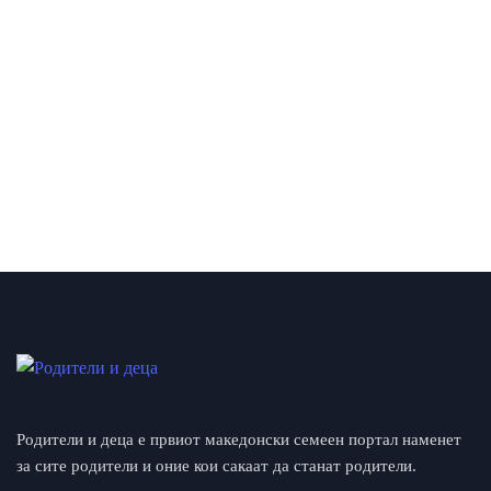
Родители и деца е првиот македонски семеен портал наменет
за сите родители и оние кои сакаат да станат родители.