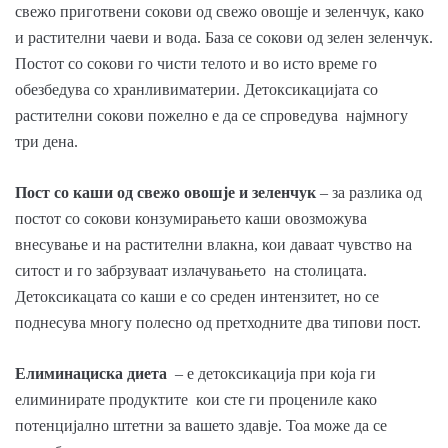
свежо приготвени сокови од свежо овошје и зеленчук, како
и растителни чаеви и вода. База се сокови од зелен зеленчук.
Постот со сокови го чисти телото и во исто време го
обезбедува со хранливиматерии. Детоксикацијата со
растителни сокови пожелно е да се спроведува најмногу
три дена.
Пост со каши од свежо овошје и зеленчук
– за разлика од
постот со сокови конзумирањето каши овозможува
внесување и на растителни влакна, кои даваат чувство на
ситост и го забрзуваат излачувањето на столицата.
Детоксикацата со каши е со среден интензитет, но се
поднесува многу полесно од претходните два типови пост.
Елиминациска диета
– е детоксикација при која ги
елиминирате продуктите кои сте ги процениле како
потенцијално штетни за вашето здавје. Тоа може да се