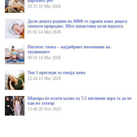
царскиот рез
20:15
16 Mar 2026
Дали децата родени по ИВФ се здрави како децата
зачнати природно: Што навистина вели науката
01:02
14 Mar 2026
Пилатес топка – најдобриот помошник на
трудниците
00:10
14 Mar 2026
Топ 5 прегледи за секоја жена
22:24
13 Mar 2026
Шакира ќе плати казна од 7,5 милиони евра за да не
оди во затвор
13:46
20 Nov 2023