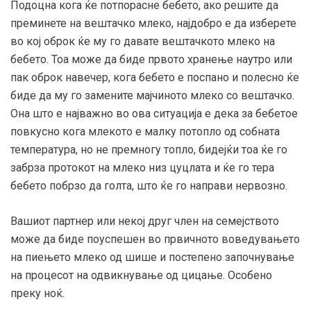
Подоцна кога ќе потпорасне бебето, ако решите да
преминете на вештачко млеко, најдобро е да изберете
во кој оброк ќе му го давате вештачкото млеко на
бебето. Тоа може да биде првото хранење наутро или
пак оброк навечер, кога бебето е поспано и полесно ќе
биде да му го замените мајчиното млеко со вештачко.
Она што е најважно во ова ситуација е дека за бебетое
повкусно кога млекото е малку потопло од собната
температура, но не премногу топло, бидејќи тоа ќе го
забрза протокот на млеко низ цуцлата и ќе го тера
бебето побрзо да голта, што ќе го направи нервозно.
Вашиот партнер или некој друг член на семејството
може да биде поуспешен во првичното воведувањето
на пиењето млеко од шише и постепено започнување
на процесот на одвикнување од цицање. Особено
преку ноќ.