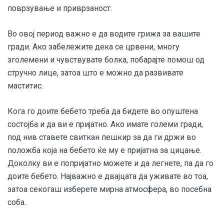
поврзување и приврзаност.
Во овој период важно е да водите грижа за вашите
гради. Ако забележите дека се црвени, многу
зголемени и чувствувате болка, побарајте помош од
стручно лице, затоа што е можно да развивате
маститис.
Кога го доите бебето треба да бидете во опуштена
состојба и да ви е пријатно. Ако имате големи гради,
под нив ставете свиткан пешкир за да ги држи во
положба која на бебето ќе му е пријатна за цицање.
Доколку ви е попријатно можете и да легнете, па да го
доите бебето. Најважно е двајцата да уживате во тоа,
затоа секогаш изберете мирна атмосфера, во посебна
соба.