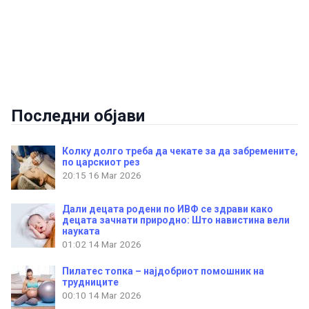
Последни објави
Колку долго треба да чекате за да забремените,
по царскиот рез
20:15
16 Mar 2026
Дали децата родени по ИВФ се здрави како
децата зачнати природно: Што навистина вели
науката
01:02
14 Mar 2026
Пилатес топка – најдобриот помошник на
трудниците
00:10
14 Mar 2026