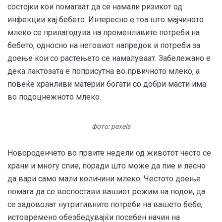
состојки кои помагаат да се намали ризикот од
инфекции кај бебето. Интересно е тоа што мајчиното
млеко се прилагодува на променливите потреби на
бебето, односно на неговиот напредок и потреби за
доење кои со растењето се намалуваат. Забележано е
дека лактозата е поприсутна во првичното млеко, а
повеќе хранливи материи богати со добри масти има
во подоцнежното млеко.
фото: pexels
Новороденчето во првите недели од животот често се
храни и многу спие, поради што може да пие и лесно
да вари само мали количини млеко. Честото доење
помага да се воспостави вашиот режим на подои, да
се задоволат нутритивните потреби на вашето бебе,
истовремено обезбедувајќи посебен начин на