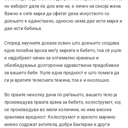
но изборот дали ќе дои или не, е личен на секоја жена.
Важно е сите мајки да сфатат дека искуството со
доењето е единствено, односно нема две исти мајки и
две исти бебиња.
Според научните докази освен што доењето создава
една посебна врска меѓу мајката и бебето, тоа сè уште
е најдобриот начин за оптимално хранење и
обезбедување долгорочни здравствени придобивки
за вашето бебе. Уште една предност е што помага да
си ја вратите телесната тежина, тоа е и еколошко.
Во првите неколку дена по раѓањето, вашето тело ја
произведува првата храна за бебето, колострумот, кој
се произведува во мали количини, но има висока
хранлива вредност. Колострумот и зрелото мајчино
млеко содржат антитела, добри бактерии и други