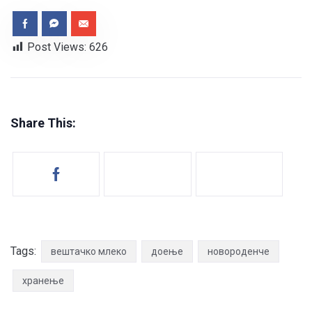
Post Views:
626
Share This:
Tags:
вештачко млеко
доење
новороденче
хранење