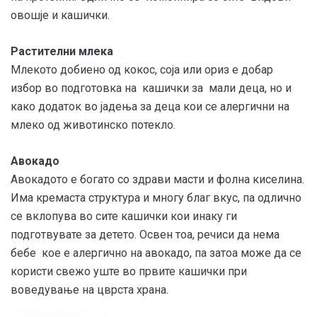
овошје и кашички.
Растителни млека
Млекото добиено од кокос, соја или ориз е добар
избор во подготовка на кашички за мали деца, но и
како додаток во јадења за деца кои се алергични на
млеко од животинско потекло.
Авокадо
Авокадото е богато со здрави масти и фолна киселина.
Има кремаста структура и многу благ вкус, па одлично
се вклопува во сите кашички кои инаку ги
подготвувате за детето. Освен тоа, речиси да нема
бебе кое е алергично на авокадо, па затоа може да се
користи свежо уште во првите кашички при
воведување на цврста храна.