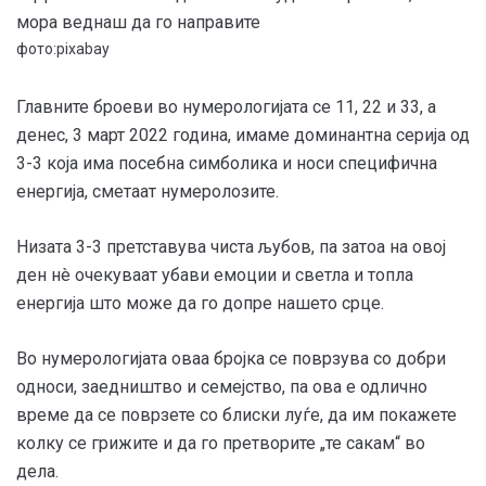
фото:pixabay
Главните броеви во нумерологијата се 11, 22 и 33, а
денес, 3 март 2022 година, имаме доминантна серија од
3-3 која има посебна симболика и носи специфична
енергија, сметаат нумеролозите.
Низата 3-3 претставува чиста љубов, па затоа на овој
ден нè очекуваат убави емоции и светла и топла
енергија што може да го допре нашето срце.
Во нумерологијата оваа бројка се поврзува со добри
односи, заедништво и семејство, па ова е одлично
време да се поврзете со блиски луѓе, да им покажете
колку се грижите и да го претворите „те сакам“ во
дела.