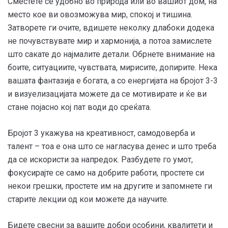
Сместете се удобно во природа или во вашиот дом, на
место кое ви овозможува мир, спокој и тишина.
Затворете ги очите, вдишете неколку длабоки додека
не почувствувате мир и хармонија, а потоа замислете
што сакате до најмалите детали. Обрнете внимание на
боите, ситуациите, чувствата, мирисите, допирите. Нека
вашата фантазија е богата, а со енергијата на бројот 3-3
и визуелизацијата можете да се мотивирате и ќе ви
стане појасно кој пат води до среќата.
Бројот 3 укажува на креативност, самодоверба и
талент – тоа е она што се нагласува денес и што треба
да се искористи за напредок. Разбудете го умот,
фокусирајте се само на добрите работи, простете си
некои грешки, простете им на другите и запомнете ги
старите лекции од кои можете да научите.
Бидете свесни за вашите добри особини, квалитети и