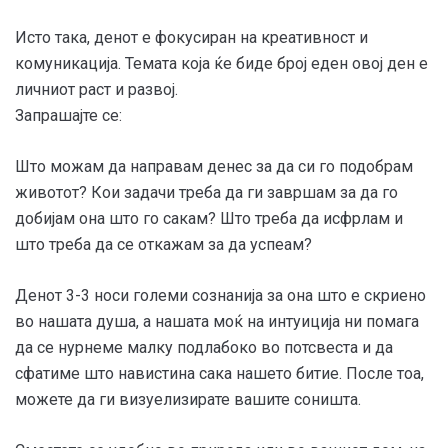
Исто така, денот е фокусиран на креативност и
комуникација. Темата која ќе биде број еден овој ден е
личниот раст и развој.
Запрашајте се:
Што можам да направам денес за да си го подобрам
животот? Кои задачи треба да ги завршам за да го
добијам она што го сакам? Што треба да исфрлам и
што треба да се откажам за да успеам?
Денот 3-3 носи големи сознанија за она што е скриено
во нашата душа, а нашата моќ на интуиција ни помага
да се нурнеме малку подлабоко во потсвеста и да
сфатиме што навистина сака нашето битие. После тоа,
можете да ги визуелизирате вашите соништа.