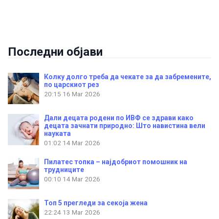
Последни објави
Колку долго треба да чекате за да забремените,
по царскиот рез
20:15
16 Mar 2026
Дали децата родени по ИВФ се здрави како
децата зачнати природно: Што навистина вели
науката
01:02
14 Mar 2026
Пилатес топка – најдобриот помошник на
трудниците
00:10
14 Mar 2026
Топ 5 прегледи за секоја жена
22:24
13 Mar 2026