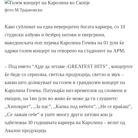
фото:М.Трајановски
Како сублимат на една неверојатно богата кариера, со 10
студиски албуми и безброј хитови и евергрини,
македонската поп пејачка Каролина Гочева на 01 јули ќе
одржи голем концерт на отворено на стадионот на АРМ.
– Под името “Ајде да летаме -GREATEST HITS” , концертот
ќе биде со сериозна, светска продукција, светло и звук –
какви што доликуваат на голем и грандиозен концерт на
Каролина Гочева. Патувајќи низ времеплов од спомени и
емоции, на 1ви јули во живо ќе може да ги слушнете:
,,Хипокрит”, ,,За нас”, ,,Капка под небото”, ,,Не се враќаш”,
,,Се лажам себе” и уште многу други хитови кои ја
одбележаа 30 годишната кариера на Каролина – велат од
Авалон продукција.