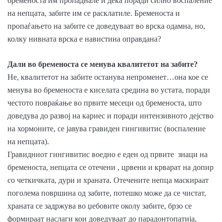
бременоста им пропаднале и дека поради силно воспаление
на непцата, забите им се расклатиле. Бременоста и
пропаѓањето на забит
е се доведуваат во врска одамна, но,
колку нивната врска е навистина оправдана?
Дали во бременоста се менува квалитетот на забите?
Не, квалитетот на забите останува непроменет…она кое се
менува во бременоста е киселата средина во устата, поради
честото повраќање во првите месеци од бременоста, што
доведува до развој на кариес и поради интензивното дејство
на хормоните, се јавува гравиден гингивитис (воспаление
на непцата).
Гравидниот гингивит
ис воедно е еден од првите знаци на
бременоста, непцата се отечени , црвени и крварат на допир
со четкичката, дури и храната. Отечените непца маскираат
поголема површина од забите, потешко може да се чистат,
храната се задржува во џебовите околу забите, брзо се
формираат наслаги кои доведуваат до парадонтопатија,