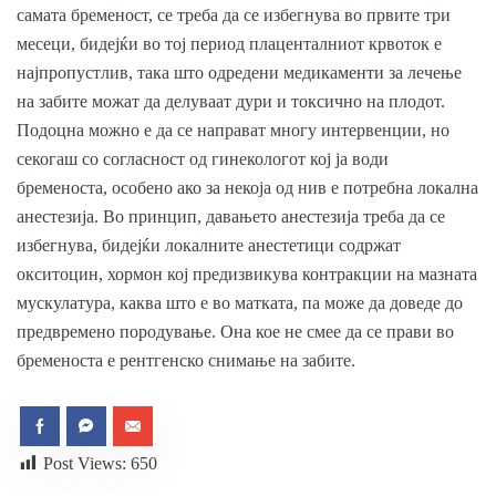
самата бременост, се треба да се избегнува во првите три
месеци, бидејќи во тој период плаценталниот крвоток е
најпропустлив, така што одредени медикаменти за лечење
на забите можат да делуваат дури и токсично на плодот.
Подоцна можно е да се направат многу интервенции, но
секогаш со согласност од гинекологот кој ја води
бременоста, особено ако за некоја од нив е потребна локална
анестезија. Во принцип, давањето анестезија треба да се
избегнува, бидејќи локалните анестетици содржат
окситоцин, хормон кој предизвикува контракции на мазната
мускулатура, каква што е во матката, па може да доведе до
предвремено породување. Она кое не смее да се прави во
бременоста е рентгенско снимање на забите.
Post Views:
650