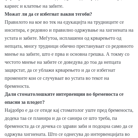
кариес и клатење на забите.
Можат ли да се избегнат вакви тегоби?
Правилото на кое во тек на едукацијта на трудниците се
инситира, е редовно и правилно одржување на хигиената на
устата и забите. Меѓутоа, исплашени од крварењето од
непцата, многу трудници обично престануваат со редовното
миење на забите, што е прва и основна грешка. А токму со
честото миење на забите се доведува до тоа да непцата
зацврстат, да се ублажи крварењето и да се избегнат
промените кои се случуваат во устата во текот на
бременоста.
Дали стоматолошките интервенции во бременоста се
опасни за плодот?
Најдобро е да се отиде кај стоматолог уште пред бременоста,
додека таа се планира и да се санира се што треба, па
бременоста да се дочека со здрави заби и подоцна само да се
одржува хигиената. Што се однесува до интервенцијата во