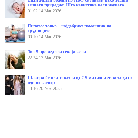
Дали децата родени по ИВФ се здрави како децата
зачнати природно: Што навистина вели науката
01:02
14 Mar 2026
Пилатес топка – најдобриот помошник на
трудниците
00:10
14 Mar 2026
Топ 5 прегледи за секоја жена
22:24
13 Mar 2026
Шакира ќе плати казна од 7,5 милиони евра за да не
оди во затвор
13:46
20 Nov 2023