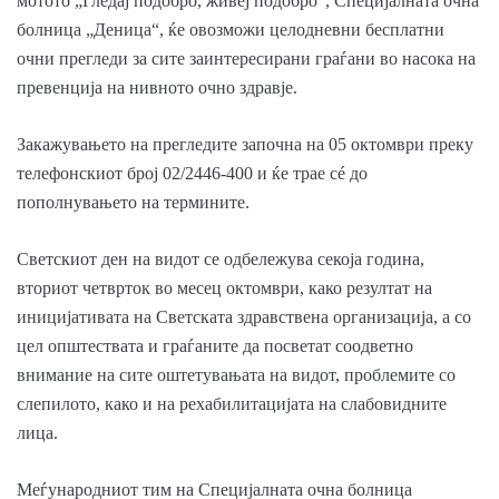
мотото „Гледај подобро, живеј подобро“, Специјалната очна
болница „Деница“, ќе овозможи целодневни бесплатни
очни прегледи за сите заинтересирани граѓани во насока на
превенција на нивното очно здравје.
Закажувањето на прегледите започна на 05 октомври преку
телефонскиот број 02/2446-400 и ќе трае с
é
до
пополнувањето на термините.
Светскиот ден на видот се одбележува секоја година,
вториот четврток во месец октомври, како резултат на
иницијативата на Светската здравствена организација, а со
цел општествата и граѓаните да посветат соодветно
внимание на сите оштетувањата на видот, проблемите со
слепилото, како и на рехабилитацијата на слабовидните
лица.
Меѓународниот тим на Специјалната очна болница