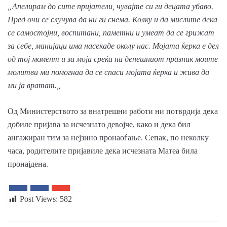
„Апелирам до сите пријатели, чувајте си ги децата убаво.
Пред очи се случува да ни ги снема. Колку и да мислите дека
се самостојни, воспитани, паметни и умеат да се грижат
за себе, манијаци има насекаде околу нас. Мојата ќерка е дел
од тој момент и за моја среќа на денешниот празник моите
молитви ми помогнаа да се спаси мојата ќерка и жива да
ми ја вратат.„
Од Министерството за внатрешни работи ни потврдија дека
добиле пријава за исчезнато девојче, како и дека бил
ангажиран тим за нејзино пронаоѓање. Сепак, по неколку
часа, родителите пријавиле дека исчезната Матеа била
пронајдена.
Post Views:
582