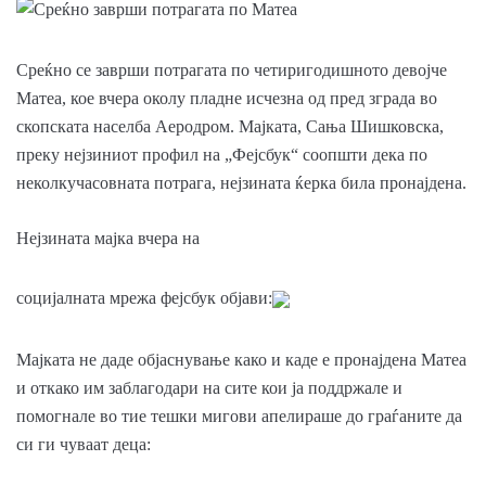
Среќно се заврши потрагата по четиригодишното девојче
Матеа, кое вчера околу пладне исчезна од пред зграда во
скопската населба Аеродром. Мајката, Сања Шишковска,
преку нејзиниот профил на „Фејсбук“ соопшти дека по
неколкучасовната потрага, нејзината ќерка била пронајдена.
Нејзината мајка вчера на
социјалната мрежа фејсбук објави:
Мајката не даде објаснување како и каде е пронајдена Матеа
и откако им заблагодари на сите кои ја поддржале и
помогнале во тие тешки мигови апелираше до граѓаните да
си ги чуваат деца: