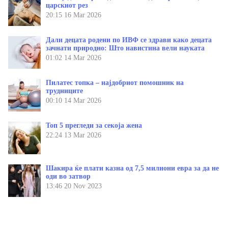
царскиот рез
20:15
16 Mar 2026
Дали децата родени по ИВФ се здрави како децата
зачнати природно: Што навистина вели науката
01:02
14 Mar 2026
Пилатес топка – најдобриот помошник на
трудниците
00:10
14 Mar 2026
Топ 5 прегледи за секоја жена
22:24
13 Mar 2026
Шакира ќе плати казна од 7,5 милиони евра за да не
оди во затвор
13:46
20 Nov 2023