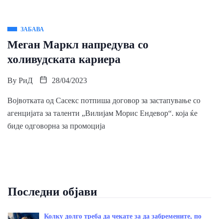
ЗАБАВА
Меган Маркл напредува со
холивудската кариера
By
РиД
28/04/2023
Војвотката од Сасекс потпиша договор за застапување со
агенцијата за таленти „Вилијам Морис Ендевор“. која ќе
биде одговорна за промоција
Последни објави
Колку долго треба да чекате за да забремените, по