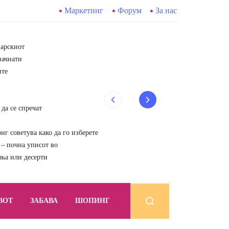
Маркетинг
Форум
За нас
царскиот
зачнати
ите
да се спречат
г советува како да го изберете
почна уписот во
ења или десерти
ВОТ
ЗАБАВА
ШОПИНГ