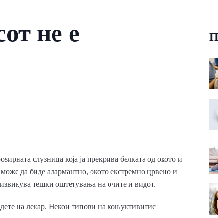
от не е
П
ѕирната слузница која ја прекрива белката од окото и
може да биде алармантно, окото екстремно црвено и
извикува тешки оштетувања на очите и видот.
дете на лекар. Некои типови на коњуктивитис