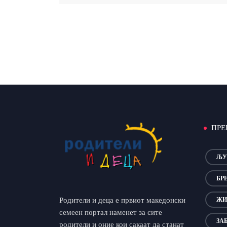
ПРЕ
ЉУ
БР
Родители и деца е првиот македонски
ЖИ
семеен портал наменет за сите
ЗА
родители и оние кои сакаат да станат