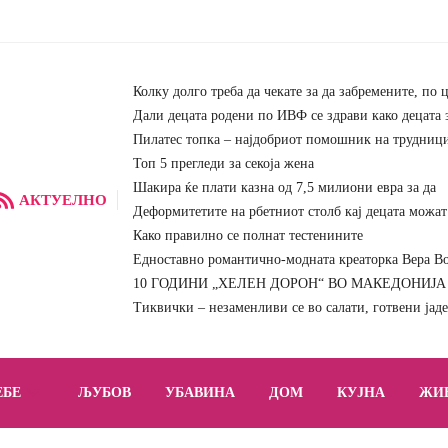
Колку долго треба да чекате за да забремените, по 
Дали децата родени по ИВФ се здрави како децата 
Пилатес топка – најдобриот помошник на трудниц
Топ 5 прегледи за секоја жена
Шакира ќе плати казна од 7,5 милиони евра за да
АКТУЕЛНО
Деформитетите на рбетниот столб кај децата можат 
Како правилно се полнат тестенините
Едноставно романтично-модната креаторка Вера Вон
10 ГОДИНИ „ХЕЛЕН ДОРОН“ ВО МАКЕДОНИЈА – 
Тиквички – незаменливи се во салати, готвени јад
ЕБЕ
ЉУБОВ
УБАВИНА
ДОМ
КУЈНА
ЖИ