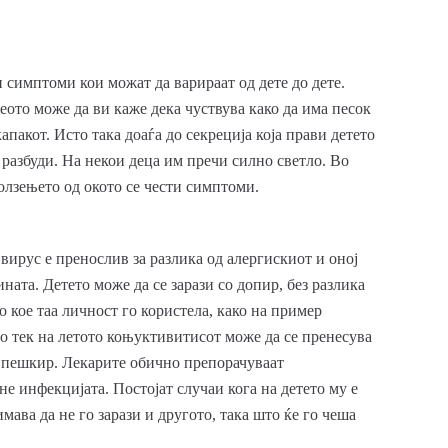
симптоми кои можат да варираат од дете до дете.
теото може да ви каже дека чуствува како да има песок
апакот. Исто така доаѓа до секреција која прави детето
е разбуди. На некои деца им пречи силно светло. Во
олзењето од окото се чести симптоми.
ирус е пренослив за разлика од алергискиот и оној
ната. Детето може да се зарази со допир, без разлика
кое таа личност го користела, како на пример
о тек на летото коњуктивитисот може да се пренесува
т пешкир. Лекарите обично препорачуваат
е инфекцијата. Постојат случаи кога на детето му е
мава да не го зарази и другото, така што ќе го чеша