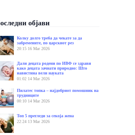
оследни објави
Колку долго треба да чекате за да
забремените, по царскиот рез
20:15
16 Mar 2026
Дали децата родени по ИВФ се здрави
како децата зачнати природно: Што
навистина вели науката
01:02
14 Mar 2026
Пилатес топка – најдобриот помошник на
трудниците
00:10
14 Mar 2026
Топ 5 прегледи за секоја жена
22:24
13 Mar 2026