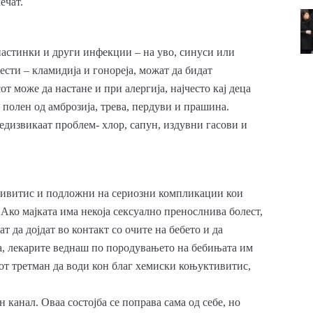
ечат.
астинки и други инфекции – на уво, синуси или
ести – кламидија и гонореја, можат да бидат
 може да настане и при алергија, најчесто кај деца
 полен од амброзија, трева, пердуви и прашина.
едизвикаат проблем- хлор, сапун, издувни гасови и
тивитис и подложни на сериозни компликации кои
. Ако мајката има некоја сексуално пренослнива болест,
 да дојдат во контакт со очите на бебето и да
оа, лекарите веднаш по породувањето на бебињата им
иот третман да води кон благ хемиски коњуктивитис,
 канал. Оваа состојба се поправа сама од себе, но