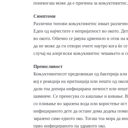
понекогаш може да е причина за коњуктивитис.
Симптоми
Различни типови коњуктивитис имаат различни 
Еден од најчестите е непријатност во окото. Де
во окото. Обично се јавува црвенило и оток на к
да не може да ги отвори очите наутро кога ќе с
случај на алергиски коњукивитис чешањето и с
Преносливост
Коњуктивитисот предизвикан од бактерија или в
кој е реакција на иритиација или нешто од околи
дали тоа допира инфицирана личност или нешто 
шамивче. Се пренесува со кашлање и кивање. В
со пливање во заразена вода или користење ис
инфицираното дете да остане дома додека помин
заразено само едното око. Тогаш тоа мора да вни
прво инфицираното па здравото око.