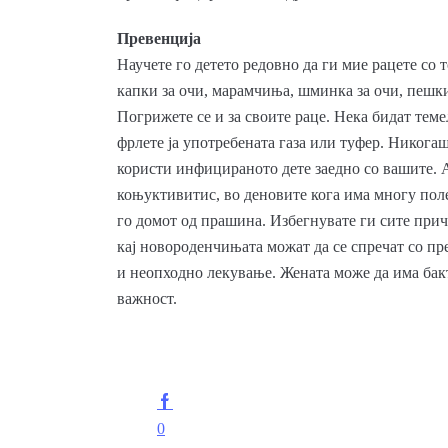
Превенција
Научете го детето редовно да ги мие рацете со т
капки за очи, марамчиња, шминка за очи, пешки
Погрижете се и за своите раце. Нека бидат теме
фрлете ја употребената газа или туфер. Никогаш
користи инфицираното дете заедно со вашите. А
коњуктивитис, во деновите кога има многу поле
го домот од прашина. Избегнувате ги сите при
кај новороденчињата можат да се спречат со пр
и неопходно лекување. Жената може да има бактер
важност.
0