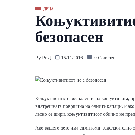
ДЕЦА
Коњуктивитис
безопасен
By
РиД
15/11/2016
0 Comment
Коњуктивитис е воспаление на коњуктивата, про
внатрешната површина на очните капаци. Иако 
лесно се шири, коњуктивитисот обично не пред
Ако вашето дете има симптоми, задолжително о