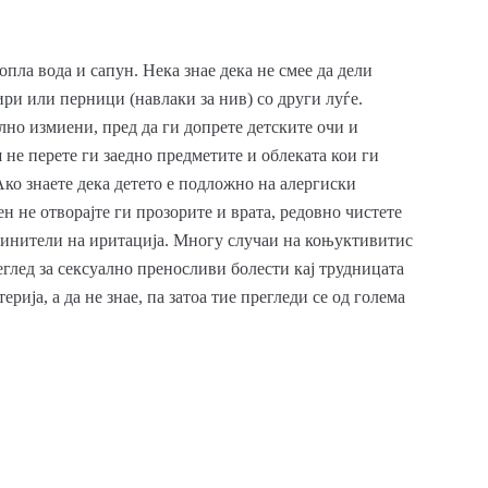
опла вода и сапун. Нека знае дека не смее да дели
ри или перници (навлаки за нив) со други луѓе.
лно измиени, пред да ги допрете детските очи и
 не перете ги заедно предметите и облеката кои ги
ко знаете дека детето е подложно на алергиски
н не отворајте ги прозорите и врата, редовно чистете
чинители на иритација. Многу случаи на коњуктивитис
еглед за сексуално преносливи болести кај трудницата
ија, а да не знае, па затоа тие прегледи се од голема