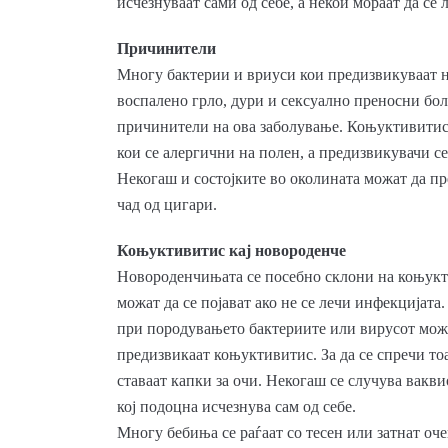
исчезнуваат сами од себе, а некои мораат да се л
Причинители
Многу бактерии и вриуси кои предизвикуваат н
воспалено грло, дури и сексуално преносни бол
причинители на ова заболување. Коњуктивитисот
кои се алергични на полен, а предизвикувачи се
Некогаш и состојките во околината можат да пр
чад од цигари.
Коњуктивитис кај новороденче
Новороденчињата се посебно склони на коњук
можат да се појават ако не се лечи инфекцијата
при породувањето бактериите или вирусот можат
предизвикаат коњуктивитис. За да се спречи т
ставаат капки за очи. Некогаш се случува вакв
кој подоцна исчезнува сам од себе.
Многу бебиња се раѓаат со тесен или затнат очен